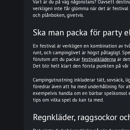
Vart är du på väg någonstans? Oavsett destinat
verkligen inte får glömma när det är festival 
och plånboken, givetvis.
Ska man packa för party e
En festival är verkligen en kombination av tv
runt, och campinglivet är högst påtagligt. Spec
förutom att du packar
festivalkläderna
är det
Det blir helt klart den första punkten på vår l
Campingutrustning inkluderar tält, sovsäck, li
föredrar även att ha med underhållning för at
exempelvis handla om en bärbar spelkonsol e
tips om vilka spel du kan ta med.
Regnkläder, raggsockor oc