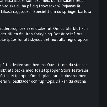
är vilka kläder som ska med. Du har säkert redan
 vad ska du ha på dig i sovsäcken? Pyjamas är
n. Likaså raggsockor. Speciellt om du springer barfota
väderprognosen ser osäker ut. Om du blir blöt kan
eder till en fin liten förkylning. Det är också bra
plastpåse för att skydda det mot alla regndroppar.
n på festivalen som hemma. Oavsett om du stannar
tiskt att packa med toalettpapper. Stora festivaler
på toalettpapper. Om du planerar att duscha, men
erar vi badkläder och flip flops. Då kan du duscha