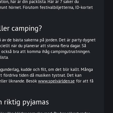
ion, här är din packlista. Här är 7 saker du
runt hörnet. Förutom festivalbiljetterna, ID-kortet
ller camping?
å av de bästa sakerna på jorden. Det är party dygnet
iellt när du planerar att stanna flera dagar. Så
 också bra att komma ihåg campingutrustningen.
ista.
ggunderlag, kudde och filt, om det blir kallt. Många
t fördriva tiden då musiken tystnat. Det kan
ller liknande. Besök
www.spelvärlden.se
för att få
h riktig pyjamas