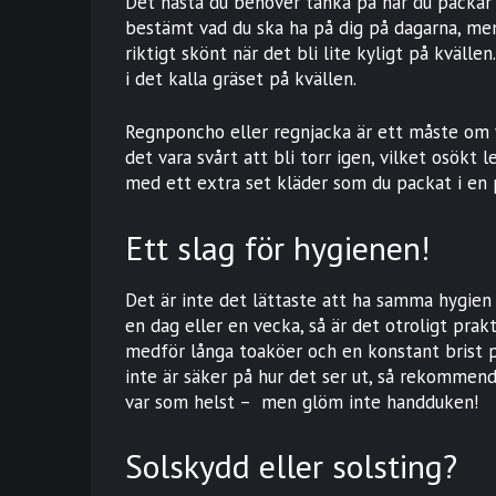
Det nästa du behöver tänka på när du packar 
bestämt vad du ska ha på dig på dagarna, men
riktigt skönt när det bli lite kyligt på kvälle
i det kalla gräset på kvällen.
Regnponcho eller regnjacka är ett måste om 
det vara svårt att bli torr igen, vilket osökt l
med ett extra set kläder som du packat i en 
Ett slag för hygienen!
Det är inte det lättaste att ha samma hygie
en dag eller en vecka, så är det otroligt prak
medför långa toaköer och en konstant brist 
inte är säker på hur det ser ut, så rekommend
var som helst – men glöm inte handduken!
Solskydd eller solsting?