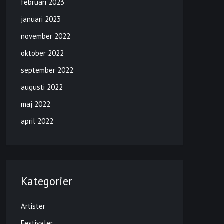
februari 2023
januari 2023
november 2022
oktober 2022
september 2022
augusti 2022
maj 2022
april 2022
Kategorier
Artister
Festivaler