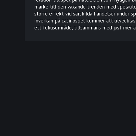
märke till den växande trenden med spelauto
större effekt vid särskilda händelser under s
inverkan på casinospel kommer att utvecklas
ett fokusområde, tillsammans med just mer 