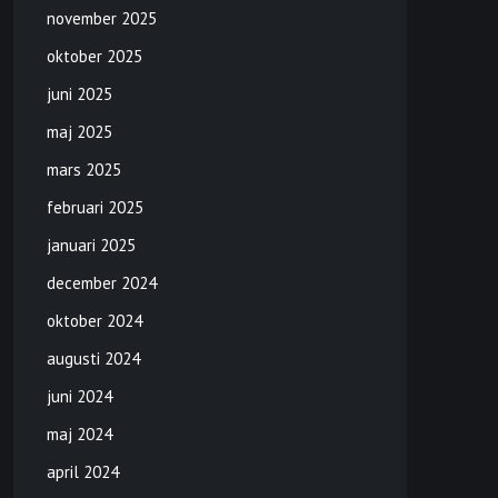
november 2025
oktober 2025
juni 2025
maj 2025
mars 2025
februari 2025
januari 2025
december 2024
oktober 2024
augusti 2024
juni 2024
maj 2024
april 2024