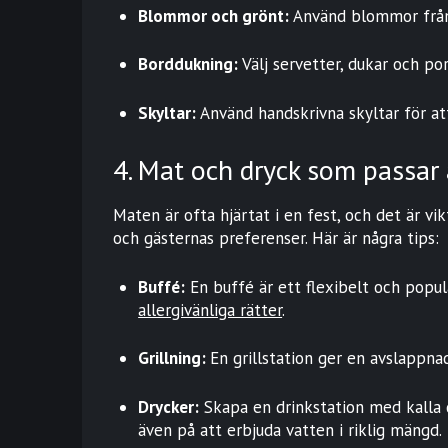
Blommor och grönt:
Använd blommor från
Borddukning:
Välj servetter, dukar och p
Skyltar:
Använd handskrivna skyltar för att
4. Mat och dryck som passar 
Maten är ofta hjärtat i en fest, och det är v
och gästernas preferenser. Här är några tips:
Buffé:
En buffé är ett flexibelt och populä
allergivänliga rätter
.
Grillning:
En grillstation ger en avslappna
Drycker:
Skapa en drinkstation med kalla d
även på att erbjuda vatten i riklig mängd.