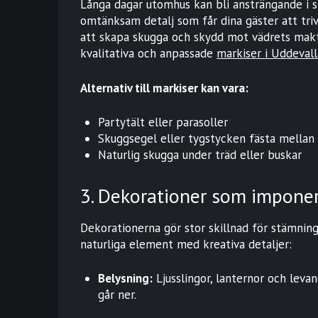
Långa dagar utomhus kan bli ansträngande i st
omtänksam detalj som får dina gäster att triv
att skapa skugga och skydd mot vädrets makte
kvalitativa och anpassade
markiser i Uddeval
Alternativ till markiser kan vara:
Partytält eller parasoller
Skuggsegel eller tygstycken fästa mellan 
Naturlig skugga under träd eller buskar
3. Dekorationer som impone
Dekorationerna gör stor skillnad för stämnin
naturliga element med kreativa detaljer:
Belysning:
Ljusslingor, lanternor och levan
går ner.