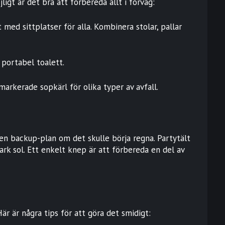
ligt är det bra att förbereda allt i förväg:
gt med sittplatser för alla. Kombinera stolar, pallar
 portabel toalett.
 markerade sopkärl för olika typer av avfall.
d en backup-plan om det skulle börja regna. Partytält
rk sol. Ett enkelt knep är att förbereda en del av
Här är några tips för att göra det smidigt: