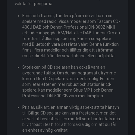
valuta för pengarna.
Först och främst, fundera på om du vill ha en cd
spelare med radio. Vissa modeller som Tascam CD-
400U DAB och Denon Professional DN-300Z MK II
erbjuder inbyggda AM/FM- eller DAB-tuners. Om du
föredrar trådlös uppspelning kan en cd-spelare
med Bluetooth vara det rätta valet. Denna funktion
finns i flera modeller och tillåter dig att strömma
musik direkt från din smartphone eller surfplatta.
Storleken på CD spelaren kan också vara en
avgörande faktor. Om du har begränsat utrymme
kan en liten CD spelare vara mer lämplig. För den
som letar efter en mer robust och stationär cd-
spelare, kan modeller som Sirus MP1 och Denon
Professional DN-500 CB vara mer lämpliga.
Pris är, såklart, en annan viktig aspekt att ta hänsyn
till. Billiga CD spelare kan vara frestande, men det
är värt att investera i en modell som har testats och
blivit ”bäst i test” för att försäkra dig om att du får
en enhet av hög kvalitet.