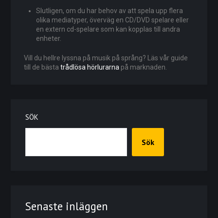
Slutligen, om du har behov av att spela upp flera
olika mediatyper, överväg en CD/DVD spelare eller
en extern cd-spelare som kan kopplas till andra
enheter.
Vill du hellre lyssna på musik på språng? Läs vår guide
till de bästa
trådlösa hörlurarna
på marknaden.
SÖK
Sök
Senaste inläggen