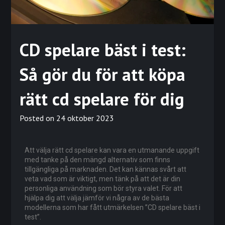
CD spelare bäst i test:
Så gör du för att köpa
rätt cd spelare för dig
Posted on
24 oktober 2023
Att välja rätt cd spelare kan vara en utmanande uppgift
med tanke på den mängd alternativ som finns
tillgängliga på marknaden. Det kan kännas svårt att
veta vad som är viktigt, men tänk på att det är din
personliga användning som bör styra valet. För att
hjälpa dig att välja jämför vi några av de bästa
modellerna som har fått utmärkelsen ”CD spelare bäst i
test”.