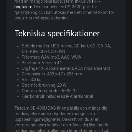
med en mängd olika ljudsystem, inklusive
HiFi-
högtalare
. Den har även en RS-232C-port för
fjärrstyrning och kan utökas med ett Ethernet-kort för
ännu mer mångsidig styrning.
Tekniska specifikationer
Stödda medier: USB-minne, SD-kort, CD (CD-DA,
CD-ROM, CD-R, CD-RW)
Filformat: WAV, mp3, AAC, WMA
Bluetooth: Version 4.2
Utgångar: XLR (balanserad), RCA (obalanserad)
Dimensioner: 483 x 47 x 296 mm
Vikt: 3,3 kg
Strömförbrukning: 20 W
Operativ temperatur: 5–35 °C
Fjärrkontroll: Inkluderad IR-fjärrkontroll
Tascam CD-400U DAB är en pålitlig och mångsidig
mediaspelare som erbjuder en mängd olika
uppspelningsmöjligheter. Oavsett om du är en
entreprenör som behöver en mångsidig lösning för
mediauppspelning, eller bara letar efter en solid cd-