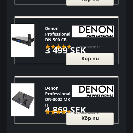
Denon
Professional
DN-500 CB
3 499 SEK
34 recensioner
Köp nu
Denon
Professional
DN-300Z MK
II
4 869 SEK
25 recensioner
Köp nu