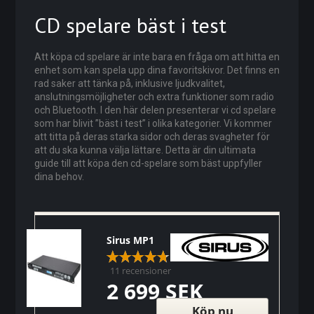
CD spelare bäst i test
Att köpa cd spelare är inte bara en fråga om att hitta en
enhet som kan spela upp dina favoritskivor. Det finns en
rad saker att tänka på, inklusive ljudkvalitet,
anslutningsmöjligheter och extra funktioner som radio
och Bluetooth. I den här delen presenterar vi cd spelare
som har blivit ”bäst i test” i olika kategorier. Vi kommer
att titta på deras starka sidor och deras svagheter för
att du ska kunna välja lättare. Detta är din ultimata
guide till att köpa den cd-spelare som bäst uppfyller
dina behov.
Sirus MP1
11 recensioner
2 699 SEK
Köp nu