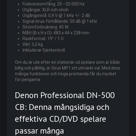
Frekvensomfång: 20 –20 000 Hz
Utgångar: XLR och cinch
Utgångsnivå: 0,9 V @ 1 kHz +/- 2 dB
Signal-brus-förhållande: 50 dB @ 1 kHz
Strömförbrukning: 45 W
Mått (B x H x D): 483 x 44 x 238 mm
Rackformat: 19″ / 1 U
Vikt: 3,2 kg
Inkluderar fjärrkontroll
Om du är ute efter en stationär cd spelare som är både
billig och pålitlig, är Sirus MP1 ett utmärkt val. Med dess
många funktioner och höga prestanda får du mycket
för pengarna.
Denon Professional DN-500
CB: Denna mångsidiga och
effektiva CD/DVD spelare
passar många