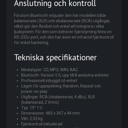
Anslutning och kontroll
Förutom Bluetooth erbjuder den här modellen både
balanserade (XLR) och obalanserade (RCA) utgångar,
vilket gör den flexibel och enkel att integrera i olika
ljudsystem. För den som behöver fjärrstyrning finns en
RS-232c-port, och den har även en infraröd fjärrkontroll
för enkel hantering.
Tekniska specifikationer
Mediatyper: CD, MP3, WAV, AAC
Bluetooth: Version 5.0, upp till 8 anslutna enheter
Professionell inbyggd cd-enhet
Lägen för uppspelning: Random, Repeat och
power-on-play
Utgångar: RCA (obalanserad, 4 dBu), XLR
(balanserad, 2 Vrms)
Typ: 19″ 1 U
Dimensioner: 483 x 347 x 44 mm
Vikt: 2,92 kg
Fjärrkontroll inkluderad