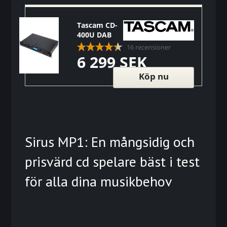
Tascam CD-
400U DAB
16 recensioner
6 299 SEK
Köp nu
Sirus MP1: En mångsidig och
prisvärd cd spelare bäst i test
för alla dina musikbehov